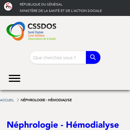
RÉPUBLIQUE DU SÉNÉGAL
MINISTÈRE DE LA SANTÉ ET DE L'ACTION SOCIALE
SAMU:
|
Numéro vert:
3535
800 00 50 50
ACCUEIL
NÉPHROLOGIE - HÉMODIALYSE
Néphrologie - Hémodialyse